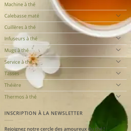
Machine à thé
Calebasse maté
Cuillères à thé
Infuseurs à thé
Mugs à thé
Service à thé
Tasses
Théière
Thermos à thé
INSCRIPTION À LA NEWSLETTER
Rejoignez notre cercle des amoureux du thé !