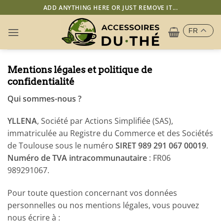
Passer
ADD ANYTHING HERE OR JUST REMOVE IT...
au
contenu
FR
Mentions légales et politique de
confidentialité
Qui sommes-nous ?
YLLENA
, Société par Actions Simplifiée (SAS),
immatriculée au Registre du Commerce et des Sociétés
de Toulouse sous le numéro
SIRET 989 291 067 00019
.
Numéro de TVA intracommunautaire
: FR06
989291067.
Pour toute question concernant vos données
personnelles ou nos mentions légales, vous pouvez
nous écrire à :