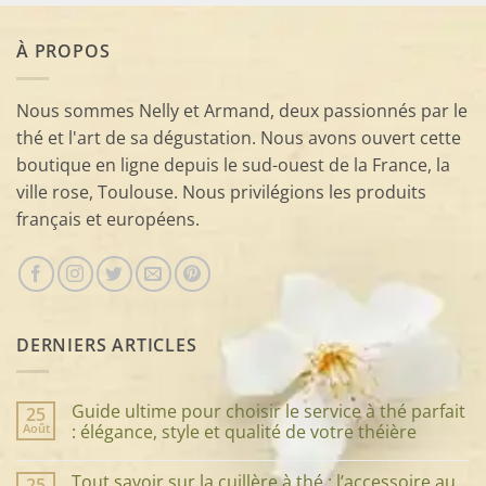
À PROPOS
Nous sommes Nelly et Armand, deux passionnés par le
thé et l'art de sa dégustation. Nous avons ouvert cette
boutique en ligne depuis le sud-ouest de la France, la
ville rose, Toulouse. Nous privilégions les produits
français et européens.
DERNIERS ARTICLES
Guide ultime pour choisir le service à thé parfait
25
Août
: élégance, style et qualité de votre théière
Aucun
commentaire
Tout savoir sur la cuillère à thé : l’accessoire au
25
sur