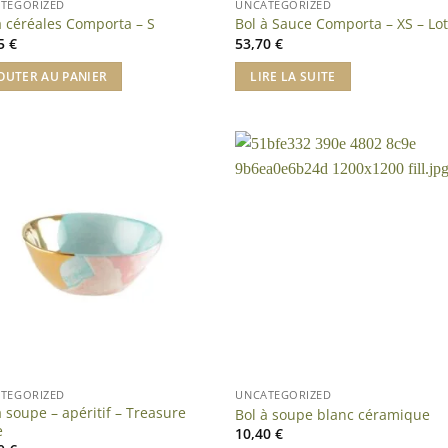
TEGORIZED
UNCATEGORIZED
à céréales Comporta – S
Bol à Sauce Comporta – XS – Lot
95
€
53,70
€
OUTER AU PANIER
LIRE LA SUITE
TEGORIZED
UNCATEGORIZED
à soupe – apéritif – Treasure
Bol à soupe blanc céramique
e
10,40
€