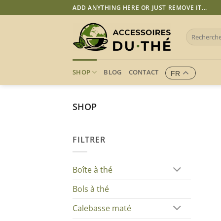
Passer
ADD ANYTHING HERE OR JUST REMOVE IT...
au
contenu
Recherche
pour :
SHOP
BLOG
CONTACT
FR
SHOP
FILTRER
Boîte à thé
Bols à thé
Calebasse maté