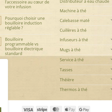
Distributeur à eau chaude
l’accessoire au cœur de
pour
choisir
votre infusion
le
Machine à thé
service
Aucun
à
commentaire
Pourquoi choisir une
sur
thé
Calebasse maté
Tout
parfait
bouilloire induction
savoir
:
réglable ?
sur
élégance,
Cuillères à thé
la
style
Aucun
cuillère
et
commentaire
à
qualité
Bouilloire
Infuseurs à thé
sur
thé
de
Pourquoi
programmable vs
:
votre
choisir
l’accessoire
théière
bouilloire électrique
Mugs à thé
une
au
bouilloire
standard
cœur
induction
de
Service à thé
réglable
Aucun
votre
?
commentaire
infusion
sur
Bouilloire
Tasses
programmable
vs
bouilloire
Théière
électrique
standard
Thermos à thé
Visa
Stripe
MasterCard
Apple
Google