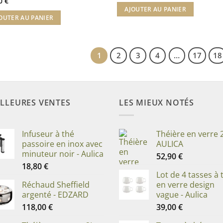
10
€
AJOUTER AU PANIER
OUTER AU PANIER
1
2
3
4
…
17
18
LLEURES VENTES
LES MIEUX NOTÉS
Infuseur à thé
Théière en verre 2
passoire en inox avec
AULICA
minuteur noir - Aulica
52,90
€
18,80
€
Lot de 4 tasses à 
Réchaud Sheffield
en verre design
argenté - EDZARD
vague - Aulica
118,00
€
39,00
€