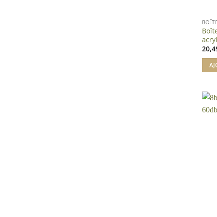
BOÎT
Boît
acry
20,
AJ