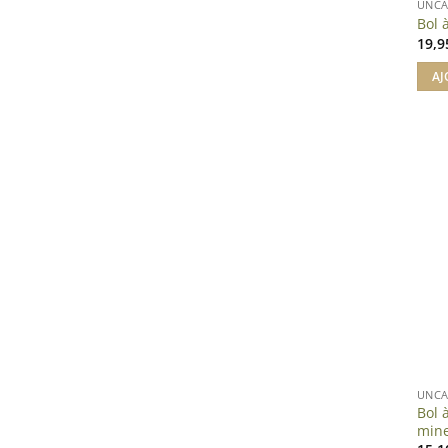
UNCA
Bol 
19,
AJ
UNCA
Bol 
min