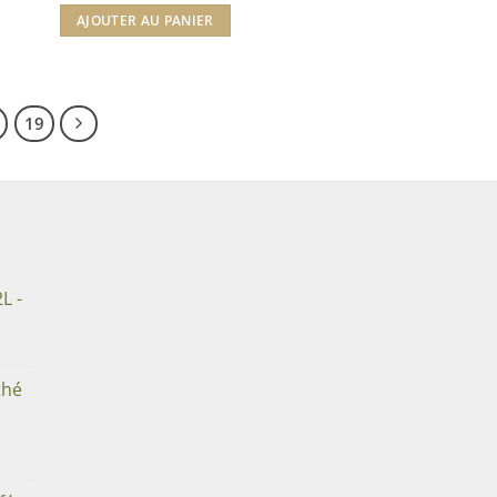
AJOUTER AU PANIER
19
L -
thé