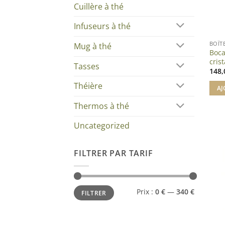
Cuillère à thé
Infuseurs à thé
BOÎT
Mug à thé
Boca
cris
Tasses
148
Théière
AJ
Thermos à thé
Uncategorized
FILTRER PAR TARIF
Prix
Prix
Prix :
0 €
—
340 €
FILTRER
min
max