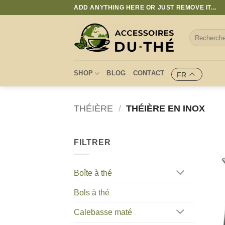
Passer
ADD ANYTHING HERE OR JUST REMOVE IT...
au
contenu
Recherche
pour :
SHOP
BLOG
CONTACT
FR
THÉIÈRE
/
THÉIÈRE EN INOX
FILTRER
Boîte à thé
Bols à thé
Calebasse maté