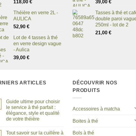
118,00
€
39,00
€
Théière en verre 2L -
Tasses à thé et caf
AULICA
double paroi vagu
250ml - lot de 2
52,90
€
21,00
€
Lot de 4 tasses à thé
en verre design vague
- Aulica
39,00
€
RNIERS ARTICLES
DÉCOUVRIR NOS
PRODUITS
Guide ultime pour choisir
le service à thé parfait :
Accessoires à matcha
élégance, style et qualité
de votre théière
Boites à thé
Aucun
commentaire
Tout savoir sur la cuillère à
Bols à thé
sur