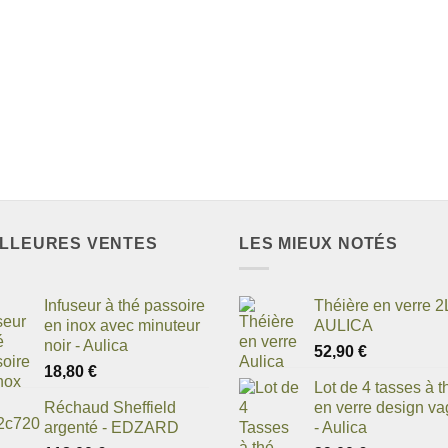
ILLEURES VENTES
LES MIEUX NOTÉS
Infuseur à thé passoire
Théière en verre 2L
en inox avec minuteur
AULICA
noir - Aulica
52,90
€
18,80
€
Lot de 4 tasses à t
Réchaud Sheffield
en verre design v
argenté - EDZARD
- Aulica