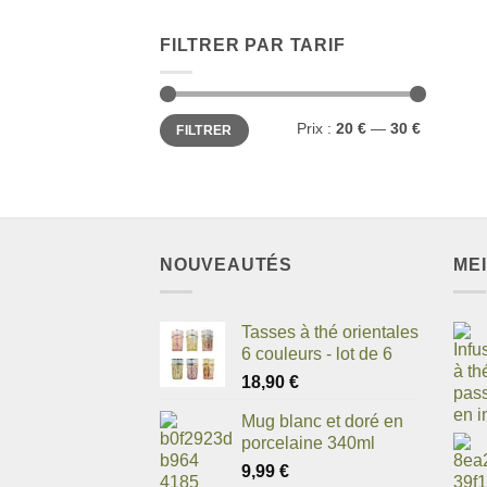
FILTRER PAR TARIF
Prix
Prix
Prix :
20 €
—
30 €
FILTRER
min
max
NOUVEAUTÉS
ME
Tasses à thé orientales
6 couleurs - lot de 6
18,90
€
Mug blanc et doré en
porcelaine 340ml
9,99
€