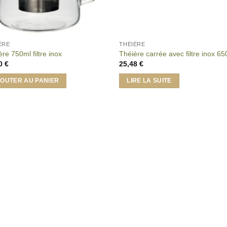
ÈRE
THÉIÈRE
re 750ml filtre inox
Théière carrée avec filtre inox 6
60
€
25,48
€
OUTER AU PANIER
LIRE LA SUITE