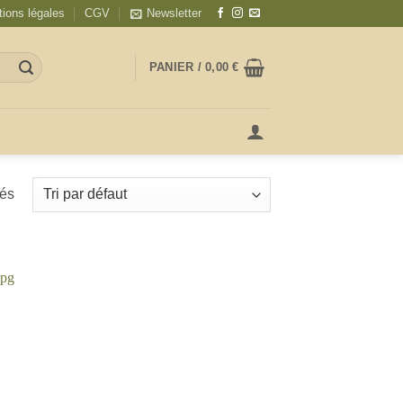
ions légales
CGV
Newsletter
PANIER /
0,00
€
hés