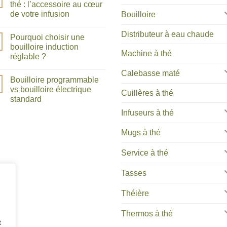
Guide
thé : l’accessoire au cœur
ultime
de votre infusion
Bouilloire
pour
choisir
Aucun
le
commentaire
Distributeur à eau chaude
service
Pourquoi choisir une
sur
à
Tout
bouilloire induction
thé
savoir
Machine à thé
parfait
réglable ?
sur
:
la
élégance,
Aucun
cuillère
Calebasse maté
style
commentaire
à
Bouilloire programmable
sur
et
thé
Pourquoi
qualité
vs bouilloire électrique
:
Cuillères à thé
choisir
de
l’accessoire
standard
une
votre
au
bouilloire
théière
cœur
Aucun
Infuseurs à thé
induction
de
commentaire
réglable
sur
votre
?
Bouilloire
infusion
Mugs à thé
programmable
vs
bouilloire
Service à thé
électrique
standard
Tasses
Théière
Thermos à thé
t