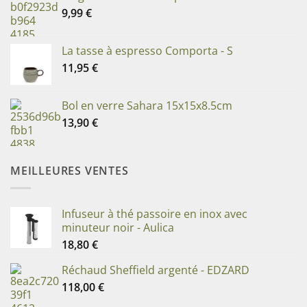
9,99
€
La tasse à espresso Comporta - S
11,95
€
Bol en verre Sahara 15x15x8.5cm
13,90
€
MEILLEURES VENTES
Infuseur à thé passoire en inox avec
minuteur noir - Aulica
18,80
€
Réchaud Sheffield argenté - EDZARD
118,00
€