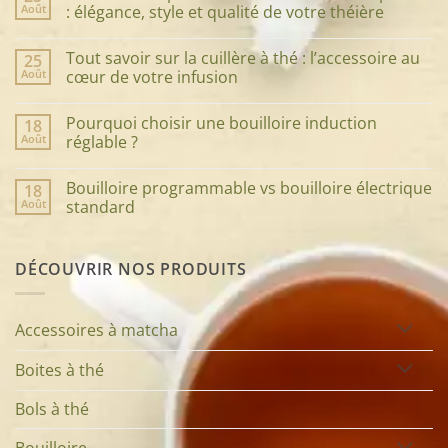
Août
: élégance, style et qualité de votre théière
Aucun
commentaire
Tout savoir sur la cuillère à thé : l’accessoire au
25
sur
Guide
Août
cœur de votre infusion
ultime
pour
Aucun
choisir
commentaire
Pourquoi choisir une bouilloire induction
18
le
sur
service
Tout
Août
réglable ?
à
savoir
thé
sur
Aucun
parfait
la
commentaire
Bouilloire programmable vs bouilloire électrique
18
:
cuillère
sur
élégance,
à
Pourquoi
Août
standard
style
thé
choisir
et
:
une
Aucun
qualité
l’accessoire
bouilloire
commentaire
de
au
induction
sur
DÉCOUVRIR NOS PRODUITS
votre
cœur
réglable
Bouilloire
théière
de
?
programmable
votre
vs
infusion
bouilloire
électrique
Accessoires à matcha
standard
Boites à thé
Bols à thé
Bouilloire