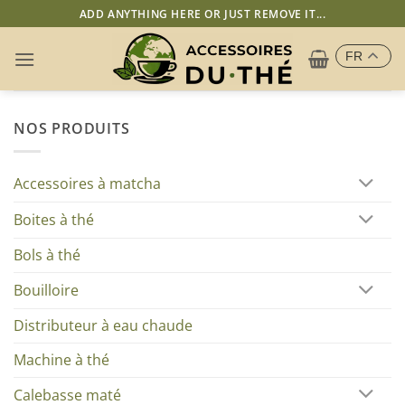
Passer
ADD ANYTHING HERE OR JUST REMOVE IT...
au
contenu
FR
NOS PRODUITS
Accessoires à matcha
Boites à thé
Bols à thé
Bouilloire
Distributeur à eau chaude
Machine à thé
Calebasse maté