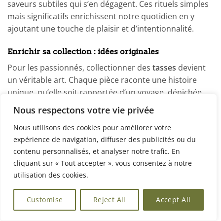
saveurs subtiles qui s’en dégagent. Ces rituels simples
mais significatifs enrichissent notre quotidien en y
ajoutant une touche de plaisir et d’intentionnalité.
Enrichir sa collection : idées originales
Pour les passionnés, collectionner des
tasses
devient
un véritable art. Chaque pièce raconte une histoire
unique, qu’elle soit rapportée d’un voyage, dénichée
chez un artisan local ou issue d’une édition limitée de
Nous respectons votre vie privée
marques comme Alessi, Bloomingville, ou d’une
Nous utilisons des cookies pour améliorer votre
boutique spécialisée proposant des tasses uniques à
expérience de navigation, diffuser des publicités ou du
offrir en cadeau. Les
mugs
peints à la main ou ornés de
contenu personnalisés, et analyser notre trafic. En
motifs traditionnels trouvent leur place aux côtés des
cliquant sur « Tout accepter », vous consentez à notre
modèles modernes aux lignes épurées.
utilisation des cookies.
Pourquoi ne pas chercher des tasses en grès ou en
Customise
Reject All
Accept All
céramique émaillée aux détails fleuris ou colorés (bleu,
rose, rouge), fabriquées par des céramistes locaux, ou