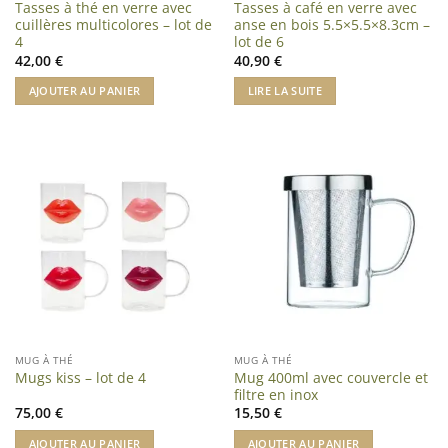
Tasses à thé en verre avec
Tasses à café en verre avec
cuillères multicolores – lot de
anse en bois 5.5×5.5×8.3cm –
4
lot de 6
42,00
€
40,90
€
AJOUTER AU PANIER
LIRE LA SUITE
MUG À THÉ
MUG À THÉ
Mug 400ml avec couvercle et
Mugs kiss – lot de 4
filtre en inox
75,00
€
15,50
€
AJOUTER AU PANIER
AJOUTER AU PANIER