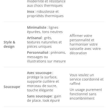
modernité et résistance
aux chocs thermiques
Inox
: robustesse et
propriétés thermiques
Minimaliste
: lignes
épurées, tons neutres
Affirmer votre
Artisanal
: grès,
personnalité et
Style &
textures naturelles et
harmoniser votre
design
pièces uniques
vaisselle avec votre
Personnalisé
: prénoms,
décoration
messages ou
illustrations sur mesure
Avec soucoupe
:
Vous voulez un
protège la surface,
service coordonné et
supporte cuillère et
raffiné
morceau de sucre,
Soucoupe
Un usage purement
touche élégante
fonctionnel sans
Sans soucoupe
: gain
encombrement
de place, look épuré