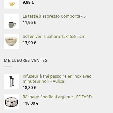
9,99
€
La tasse à espresso Comporta - S
11,95
€
Bol en verre Sahara 15x15x8.5cm
13,90
€
MEILLEURES VENTES
Infuseur à thé passoire en inox avec
minuteur noir - Aulica
18,80
€
Réchaud Sheffield argenté - EDZARD
118,00
€