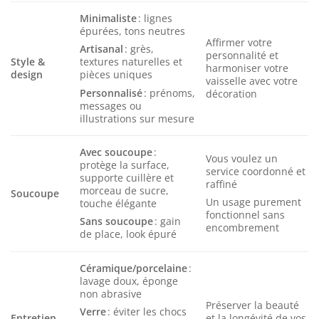
Minimaliste
: lignes
épurées, tons neutres
Affirmer votre
Artisanal
: grès,
personnalité et
Style &
textures naturelles et
harmoniser votre
design
pièces uniques
vaisselle avec votre
Personnalisé
: prénoms,
décoration
messages ou
illustrations sur mesure
Avec soucoupe
:
Vous voulez un
protège la surface,
service coordonné et
supporte cuillère et
raffiné
morceau de sucre,
Soucoupe
Un usage purement
touche élégante
fonctionnel sans
Sans soucoupe
: gain
encombrement
de place, look épuré
Céramique/porcelaine
:
lavage doux, éponge
non abrasive
Préserver la beauté
Verre
: éviter les chocs
Entretien
et la longévité de vos