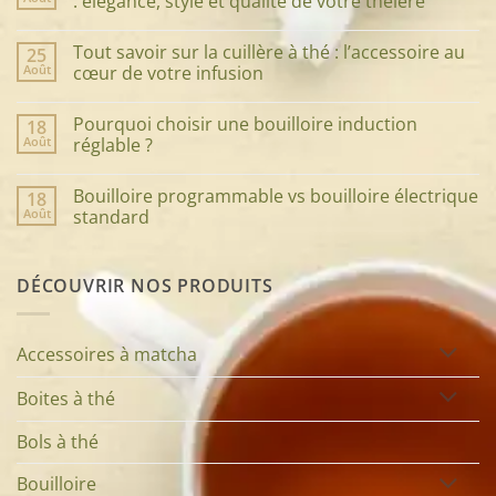
: élégance, style et qualité de votre théière
Aucun
commentaire
Tout savoir sur la cuillère à thé : l’accessoire au
25
sur
Guide
Août
cœur de votre infusion
ultime
pour
Aucun
choisir
commentaire
Pourquoi choisir une bouilloire induction
18
le
sur
service
Tout
Août
réglable ?
à
savoir
thé
sur
Aucun
parfait
la
commentaire
Bouilloire programmable vs bouilloire électrique
18
:
cuillère
sur
élégance,
à
Pourquoi
Août
standard
style
thé
choisir
et
:
une
Aucun
qualité
l’accessoire
bouilloire
commentaire
de
au
induction
sur
DÉCOUVRIR NOS PRODUITS
votre
cœur
réglable
Bouilloire
théière
de
?
programmable
votre
vs
infusion
bouilloire
électrique
Accessoires à matcha
standard
Boites à thé
Bols à thé
Bouilloire