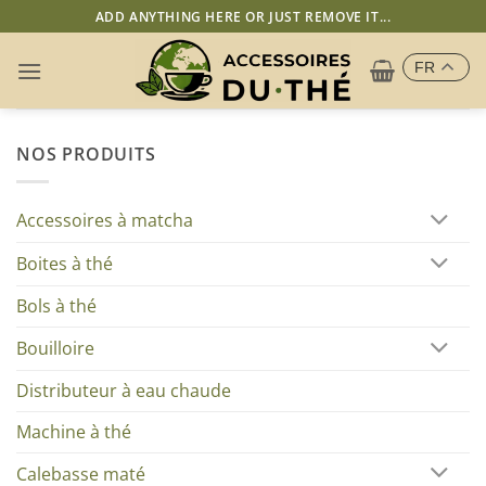
Passer
ADD ANYTHING HERE OR JUST REMOVE IT...
au
contenu
FR
NOS PRODUITS
Accessoires à matcha
Boites à thé
Bols à thé
Bouilloire
Distributeur à eau chaude
Machine à thé
Calebasse maté