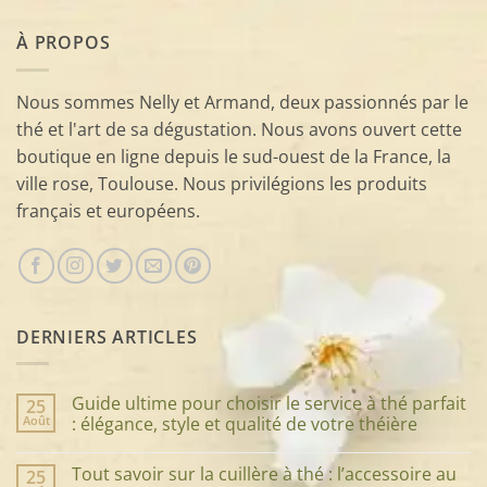
À PROPOS
Nous sommes Nelly et Armand, deux passionnés par le
thé et l'art de sa dégustation. Nous avons ouvert cette
boutique en ligne depuis le sud-ouest de la France, la
ville rose, Toulouse. Nous privilégions les produits
français et européens.
DERNIERS ARTICLES
Guide ultime pour choisir le service à thé parfait
25
Août
: élégance, style et qualité de votre théière
Aucun
commentaire
Tout savoir sur la cuillère à thé : l’accessoire au
25
sur