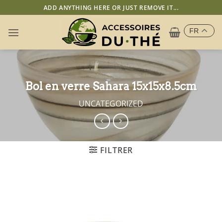
Passer
ADD ANYTHING HERE OR JUST REMOVE IT...
au
contenu
FR
Bol en verre Sahara 15x15x8.5cm
UNCATEGORIZED
FILTRER