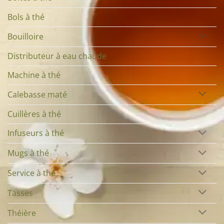
Bols à thé
Bouilloire
Distributeur à eau chaude
Machine à thé
Calebasse maté
Cuillères à thé
Infuseurs à thé
Mugs à thé
Service à thé
Tasses
Théière