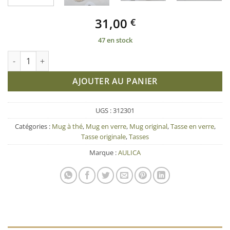
31,00
€
47 en stock
quantité de Lot de 4 mugs à thé en verre décoré 500ml - Aulica
AJOUTER AU PANIER
UGS :
312301
Catégories :
Mug à thé
,
Mug en verre
,
Mug original
,
Tasse en verre
,
Tasse originale
,
Tasses
Marque :
AULICA