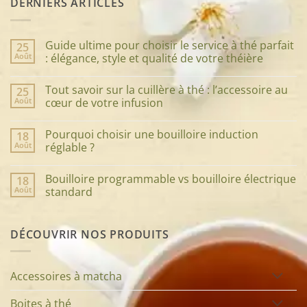
DERNIERS ARTICLES
Guide ultime pour choisir le service à thé parfait
25
Août
: élégance, style et qualité de votre théière
Aucun
commentaire
Tout savoir sur la cuillère à thé : l’accessoire au
25
sur
Guide
Août
cœur de votre infusion
ultime
pour
Aucun
choisir
commentaire
Pourquoi choisir une bouilloire induction
18
le
sur
service
Tout
Août
réglable ?
à
savoir
thé
sur
Aucun
parfait
la
commentaire
Bouilloire programmable vs bouilloire électrique
18
:
cuillère
sur
élégance,
à
Pourquoi
Août
standard
style
thé
choisir
et
:
une
Aucun
qualité
l’accessoire
bouilloire
commentaire
de
au
induction
sur
DÉCOUVRIR NOS PRODUITS
votre
cœur
réglable
Bouilloire
théière
de
?
programmable
votre
vs
infusion
bouilloire
électrique
Accessoires à matcha
standard
Boites à thé