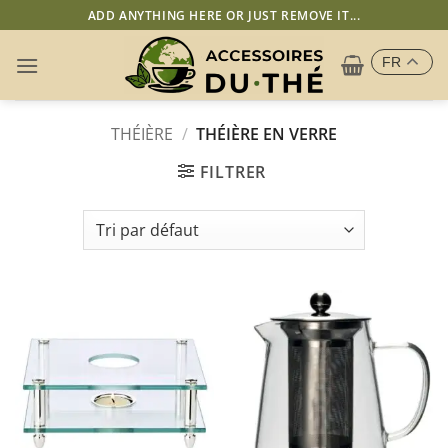
Passer
ADD ANYTHING HERE OR JUST REMOVE IT...
au
contenu
FR
THÉIÈRE
/
THÉIÈRE EN VERRE
FILTRER