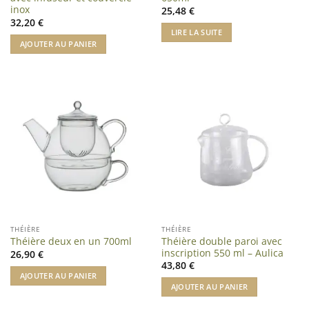
inox
25,48
€
32,20
€
LIRE LA SUITE
AJOUTER AU PANIER
THÉIÈRE
THÉIÈRE
Théière double paroi avec
Théière deux en un 700ml
inscription 550 ml – Aulica
26,90
€
43,80
€
AJOUTER AU PANIER
AJOUTER AU PANIER