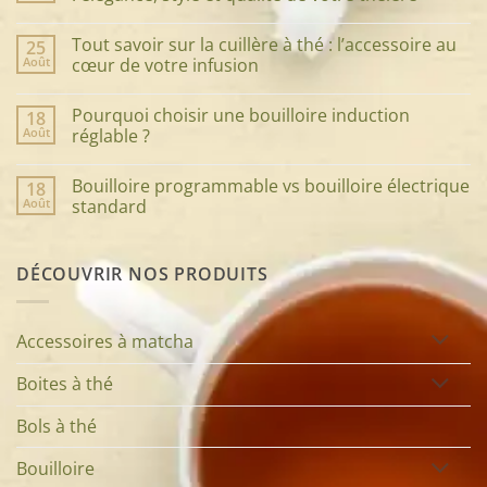
Aucun
commentaire
Tout savoir sur la cuillère à thé : l’accessoire au
25
sur
Guide
Août
cœur de votre infusion
ultime
pour
Aucun
choisir
commentaire
Pourquoi choisir une bouilloire induction
18
le
sur
service
Tout
Août
réglable ?
à
savoir
thé
sur
Aucun
parfait
la
commentaire
Bouilloire programmable vs bouilloire électrique
18
:
cuillère
sur
élégance,
à
Pourquoi
Août
standard
style
thé
choisir
et
:
une
Aucun
qualité
l’accessoire
bouilloire
commentaire
de
au
induction
sur
DÉCOUVRIR NOS PRODUITS
votre
cœur
réglable
Bouilloire
théière
de
?
programmable
votre
vs
infusion
bouilloire
électrique
Accessoires à matcha
standard
Boites à thé
Bols à thé
Bouilloire