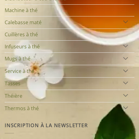
Machine à thé
Calebasse maté
Cuillères à thé
Infuseurs à thé
Mugs à thé
Service à thé
Tasses
Théière
Thermos à thé
INSCRIPTION À LA NEWSLETTER