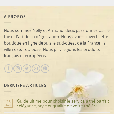
À PROPOS
Nous sommes Nelly et Armand, deux passionnés par le
thé et l'art de sa dégustation. Nous avons ouvert cette
boutique en ligne depuis le sud-ouest de la France, la
ville rose, Toulouse. Nous privilégions les produits
français et européens.
DERNIERS ARTICLES
Guide ultime pour choisir le service à thé parfait
25
Août
: élégance, style et qualité de votre théière
Aucun