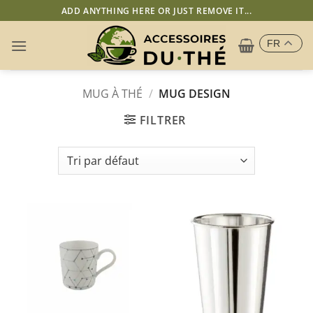
Passer
ADD ANYTHING HERE OR JUST REMOVE IT...
au
contenu
FR
MUG À THÉ
/
MUG DESIGN
FILTRER