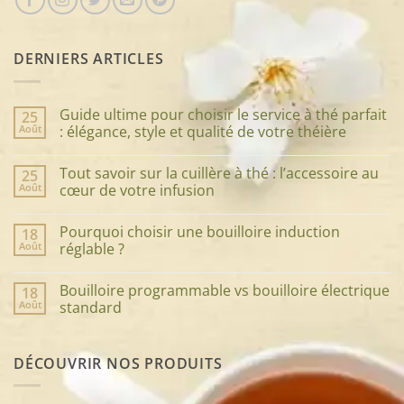
DERNIERS ARTICLES
Guide ultime pour choisir le service à thé parfait
25
Août
: élégance, style et qualité de votre théière
Aucun
commentaire
Tout savoir sur la cuillère à thé : l’accessoire au
25
sur
Guide
Août
cœur de votre infusion
ultime
pour
Aucun
choisir
commentaire
Pourquoi choisir une bouilloire induction
18
le
sur
service
Tout
Août
réglable ?
à
savoir
thé
sur
Aucun
parfait
la
commentaire
Bouilloire programmable vs bouilloire électrique
18
:
cuillère
sur
élégance,
à
Pourquoi
Août
standard
style
thé
choisir
et
:
une
Aucun
qualité
l’accessoire
bouilloire
commentaire
de
au
induction
sur
DÉCOUVRIR NOS PRODUITS
votre
cœur
réglable
Bouilloire
théière
de
?
programmable
votre
vs
infusion
bouilloire