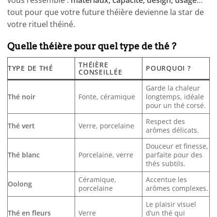
vous ressemble :
matériaux, capacité, design, usage
…
tout pour que votre future théière devienne la star de
votre rituel théiné.
Quelle théière pour quel type de thé ?
THÉIÈRE
TYPE DE THÉ
POURQUOI ?
CONSEILLÉE
Garde la chaleur
Thé noir
Fonte, céramique
longtemps, idéale
pour un thé corsé.
Respect des
Thé vert
Verre, porcelaine
arômes délicats.
Douceur et finesse,
Thé blanc
Porcelaine, verre
parfaite pour des
thés subtils.
Céramique,
Accentue les
Oolong
porcelaine
arômes complexes.
Le plaisir visuel
Thé en fleurs
Verre
d’un thé qui