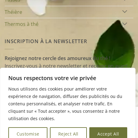
Théière
Thermos à thé
INSCRIPTION À LA NEWSLETTER
Rejoignez notre cercle des amoureux du thé !
Inscrivez-vous à notre newsletter et recevez en avant-
première nos conseils, astuces et sélections
Nous respectons votre vie privée
d’accessoires pour enrichir vos dégustations et
transformer chaque tasse en un moment unique.
Nous utilisons des cookies pour améliorer votre
expérience de navigation, diffuser des publicités ou du
contenu personnalisés, et analyser notre trafic. En
cliquant sur « Tout accepter », vous consentez à notre
Visa
Stripe
MasterCard
Apple
Google
utilisation des cookies.
Pay
Pay
À PROPOS
BLOG
CONTACT
FAQ
MENTIONS LÉGALES
CGV
Customise
Reject All
Accept All