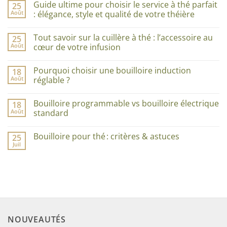
Guide ultime pour choisir le service à thé parfait
25
Août
: élégance, style et qualité de votre théière
Aucun
commentaire
Tout savoir sur la cuillère à thé : l’accessoire au
25
sur
Guide
Août
cœur de votre infusion
ultime
pour
Aucun
choisir
commentaire
Pourquoi choisir une bouilloire induction
18
le
sur
service
Tout
Août
réglable ?
à
savoir
thé
sur
Aucun
parfait
la
commentaire
Bouilloire programmable vs bouilloire électrique
18
:
cuillère
sur
élégance,
à
Pourquoi
Août
standard
style
thé
choisir
et
:
une
Aucun
qualité
l’accessoire
bouilloire
commentaire
Bouilloire pour thé : critères & astuces
25
de
au
induction
sur
votre
cœur
réglable
Bouilloire
Juil
Aucun
théière
de
?
programmable
commentaire
votre
vs
sur
infusion
bouilloire
Bouilloire
électrique
pour
standard
thé :
critères
&
astuces
NOUVEAUTÉS