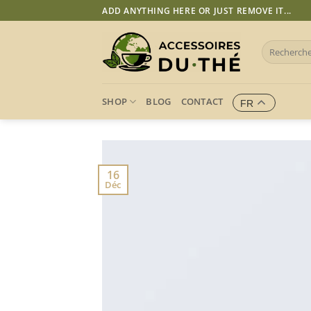
Passer
ADD ANYTHING HERE OR JUST REMOVE IT...
au
contenu
Recherche
pour :
SHOP
BLOG
CONTACT
FR
16
Déc