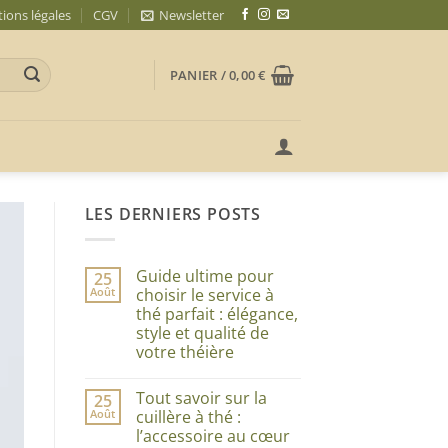
ions légales
CGV
Newsletter
PANIER /
0,00
€
LES DERNIERS POSTS
Guide ultime pour
25
Août
choisir le service à
thé parfait : élégance,
style et qualité de
votre théière
Aucun
commentaire
Tout savoir sur la
25
sur
Guide
Août
cuillère à thé :
ultime
l’accessoire au cœur
pour