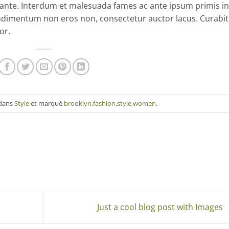
et ante. Interdum et malesuada fames ac ante ipsum primis in
ondimentum non eros non, consectetur auctor lacus. Curabi
or.
 dans
Style
et marqué
brooklyn
,
fashion
,
style
,
women
.
Just a cool blog post with Images