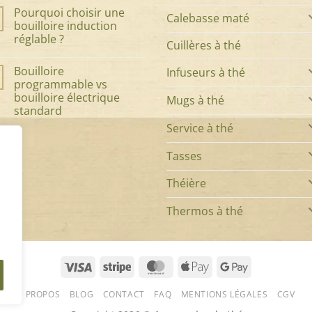
à
commentaire
Pourquoi choisir une
sur
thé
Calebasse maté
Tout
parfait
bouilloire induction
savoir
:
réglable ?
sur
élégance,
Cuillères à thé
la
style
Aucun
cuillère
et
commentaire
à
qualité
Bouilloire
Infuseurs à thé
sur
thé
de
Pourquoi
programmable vs
:
votre
choisir
l’accessoire
théière
bouilloire électrique
Mugs à thé
une
au
bouilloire
standard
cœur
induction
de
Service à thé
réglable
Aucun
votre
?
commentaire
infusion
sur
Bouilloire
Tasses
programmable
vs
bouilloire
Théière
électrique
standard
Thermos à thé
Visa
Stripe
MasterCard
Apple
Google
Pay
Pay
À PROPOS
BLOG
CONTACT
FAQ
MENTIONS LÉGALES
CGV