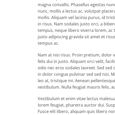
magna convallis. Phasellus egestas nunc
nunc, mollis a lectus ac, volutpat plac
mollis. Aliquam vel lacinia purus, id tri
in risus. Nam sodales justo orci, a bibe
tempus, neque libero viverra lorem, ac 
justo adipiscing gravida sit amet et r
tempus ac.
Nam at nisi risus. Proin pretium, dolor v
felis dui in justo. Aliquam orci velit, faci
odio nec eros sodales laoreet. Sed sed od
in dolor congue pulvinar sed sed nisi. M
leo at, tristique mi. Aenean pellentesq
vestibulum. Nulla feugiat mauris felis, 
Vestibulum et enim vitae lectus malesua
lorem feugiat, pharetra auctor dui. Sus
Fusce elit libero, aliquam quis libero 