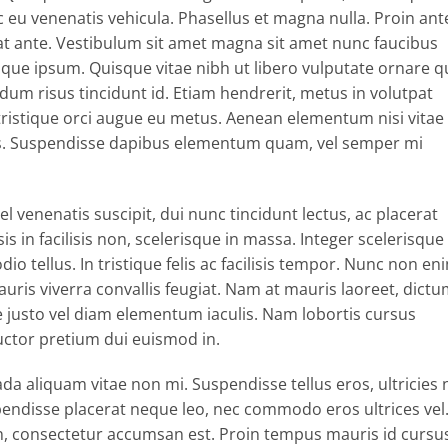
 eu venenatis vehicula. Phasellus et magna nulla. Proin ant
erat ante. Vestibulum sit amet magna sit amet nunc faucibus
stique ipsum. Quisque vitae nibh ut libero vulputate ornare q
ndum risus tincidunt id. Etiam hendrerit, metus in volutpat
tristique orci augue eu metus. Aenean elementum nisi vitae
isus. Suspendisse dapibus elementum quam, vel semper mi
el venenatis suscipit, dui nunc tincidunt lectus, ac placerat
lisis in facilisis non, scelerisque in massa. Integer scelerisque
io tellus. In tristique felis ac facilisis tempor. Nunc non en
auris viverra convallis feugiat. Nam at mauris laoreet, dict
ue justo vel diam elementum iaculis. Nam lobortis cursus
auctor pretium dui euismod in.
da aliquam vitae non mi. Suspendisse tellus eros, ultricies 
pendisse placerat neque leo, nec commodo eros ultrices vel
non, consectetur accumsan est. Proin tempus mauris id cursu