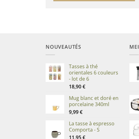
NOUVEAUTÉS
MEI
Tasses à thé
orientales 6 couleurs
- lot de 6
18,90
€
Mug blanc et doré en
porcelaine 340ml
9,99
€
La tasse à espresso
Comporta - S
11,95
€