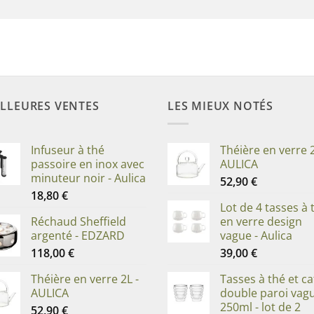
LLEURES VENTES
LES MIEUX NOTÉS
Infuseur à thé
Théière en verre 2
passoire en inox avec
AULICA
minuteur noir - Aulica
52,90
€
18,80
€
Lot de 4 tasses à 
Réchaud Sheffield
en verre design
argenté - EDZARD
vague - Aulica
118,00
€
39,00
€
Théière en verre 2L -
Tasses à thé et ca
AULICA
double paroi vag
250ml - lot de 2
52,90
€