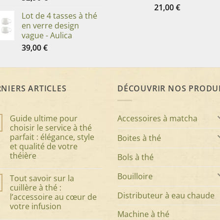
21,00
€
Lot de 4 tasses à thé
en verre design
vague - Aulica
39,00
€
NIERS ARTICLES
DÉCOUVRIR NOS PRODU
Accessoires à matcha
Guide ultime pour
choisir le service à thé
parfait : élégance, style
Boites à thé
et qualité de votre
théière
Bols à thé
Aucun
commentaire
Bouilloire
Tout savoir sur la
sur
Guide
cuillère à thé :
ultime
Distributeur à eau chaude
l’accessoire au cœur de
pour
choisir
votre infusion
le
Machine à thé
service
Aucun