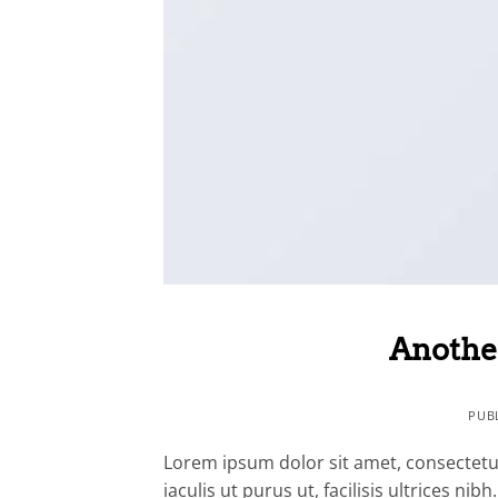
Another
PUB
Lorem ipsum dolor sit amet, consectetur
iaculis ut purus ut, facilisis ultrices n