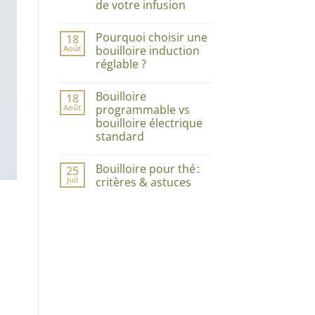
choisir
de votre infusion
le
service
Aucun
à
commentaire
Pourquoi choisir une
18
sur
thé
Tout
parfait
Août
bouilloire induction
savoir
:
réglable ?
sur
élégance,
la
style
Aucun
cuillère
et
commentaire
à
qualité
Bouilloire
18
sur
thé
de
Pourquoi
Août
programmable vs
:
votre
choisir
l’accessoire
théière
bouilloire électrique
une
au
bouilloire
standard
cœur
induction
de
réglable
Aucun
votre
?
commentaire
infusion
Bouilloire pour thé :
25
sur
Bouilloire
Juil
critères & astuces
programmable
vs
Aucun
bouilloire
commentaire
électrique
sur
standard
Bouilloire
pour
thé :
critères
&
astuces