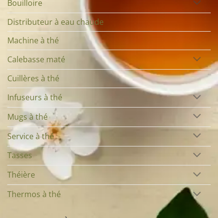
Bouilloire
Distributeur à eau chaude
Machine à thé
Calebasse maté
Cuillères à thé
Infuseurs à thé
Mugs à thé
Service à thé
Tasses
Théière
Thermos à thé