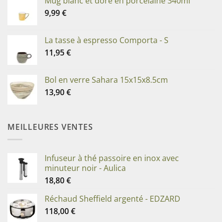
Mug blanc et doré en porcelaine 340ml
9,99
€
La tasse à espresso Comporta - S
11,95
€
Bol en verre Sahara 15x15x8.5cm
13,90
€
MEILLEURES VENTES
Infuseur à thé passoire en inox avec
minuteur noir - Aulica
18,80
€
Réchaud Sheffield argenté - EDZARD
118,00
€