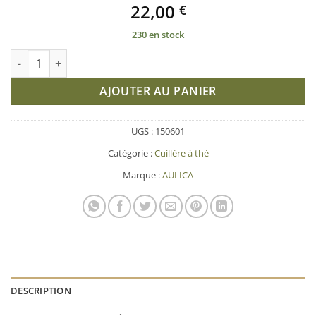
22,00
€
230 en stock
quantité de Lot de 6 cuillères à thé chat - Aulica
AJOUTER AU PANIER
UGS :
150601
Catégorie :
Cuillère à thé
Marque :
AULICA
DESCRIPTION