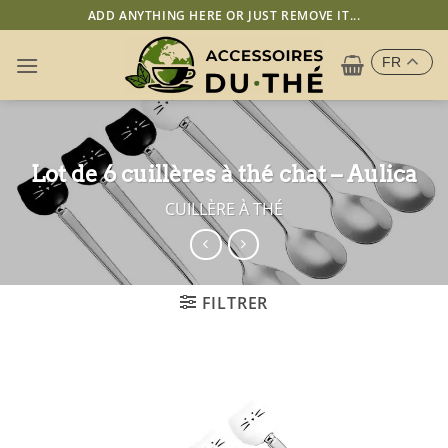
Passer
ADD ANYTHING HERE OR JUST REMOVE IT...
au
contenu
FR
Lot de 6 cuillères à thé chat – Aulica
CUILLÈRE À THÉ
FILTRER