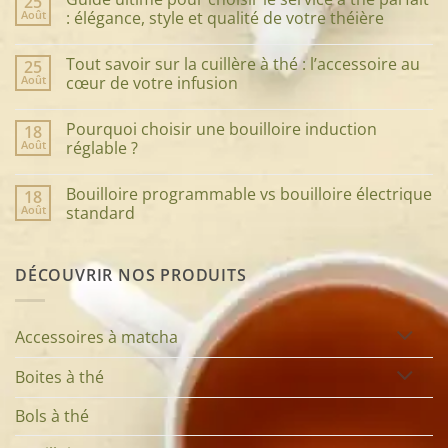
25
Août
: élégance, style et qualité de votre théière
Aucun
commentaire
Tout savoir sur la cuillère à thé : l’accessoire au
25
sur
Guide
Août
cœur de votre infusion
ultime
pour
Aucun
choisir
commentaire
Pourquoi choisir une bouilloire induction
18
le
sur
service
Tout
Août
réglable ?
à
savoir
thé
sur
Aucun
parfait
la
commentaire
Bouilloire programmable vs bouilloire électrique
18
:
cuillère
sur
élégance,
à
Pourquoi
Août
standard
style
thé
choisir
et
:
une
Aucun
qualité
l’accessoire
bouilloire
commentaire
de
au
induction
sur
DÉCOUVRIR NOS PRODUITS
votre
cœur
réglable
Bouilloire
théière
de
?
programmable
votre
vs
infusion
bouilloire
électrique
Accessoires à matcha
standard
Boites à thé
Bols à thé