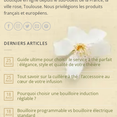
boutique en ligne depuis le sud-ouest de la France, la
ville rose, Toulouse. Nous privilégions les produits
français et européens.
DERNIERS ARTICLES
Guide ultime pour choisir le service à thé parfait
25
Août
: élégance, style et qualité de votre théière
Aucun
commentaire
Tout savoir sur la cuillère à thé : l’accessoire au
25
sur
Guide
Août
cœur de votre infusion
ultime
pour
Aucun
choisir
commentaire
Pourquoi choisir une bouilloire induction
18
le
sur
service
Tout
Août
réglable ?
à
savoir
thé
sur
Aucun
parfait
la
commentaire
Bouilloire programmable vs bouilloire électrique
18
:
cuillère
sur
élégance,
à
Pourquoi
Août
standard