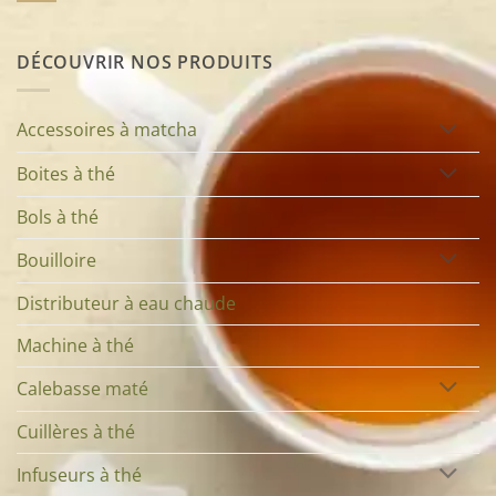
style
thé
choisir
et
:
une
Aucun
qualité
l’accessoire
bouilloire
commentaire
de
au
induction
sur
DÉCOUVRIR NOS PRODUITS
votre
cœur
réglable
Bouilloire
théière
de
?
programmable
votre
vs
infusion
bouilloire
électrique
Accessoires à matcha
standard
Boites à thé
Bols à thé
Bouilloire
Distributeur à eau chaude
Machine à thé
Calebasse maté
Cuillères à thé
Infuseurs à thé