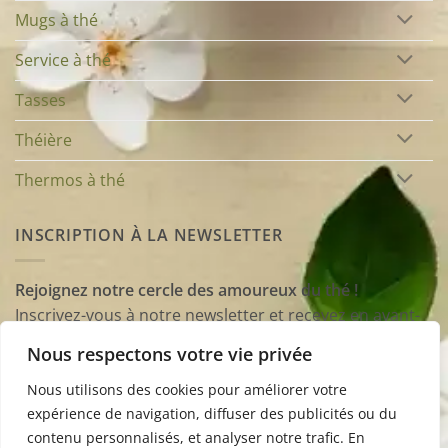
Mugs à thé
Service à thé
Tasses
Théière
Thermos à thé
INSCRIPTION À LA NEWSLETTER
Rejoignez notre cercle des amoureux du thé !
Inscrivez-vous à notre newsletter et recevez en avant-
première nos conseils, astuces et sélections
Nous respectons votre vie privée
d’accessoires pour enrichir vos dégustations et
transformer chaque tasse en un moment unique.
Nous utilisons des cookies pour améliorer votre
expérience de navigation, diffuser des publicités ou du
contenu personnalisés, et analyser notre trafic. En