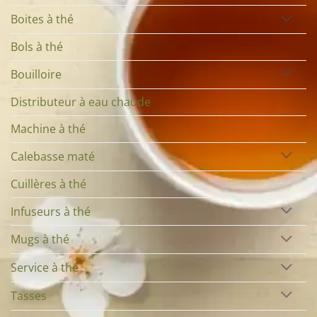
Boites à thé
Bols à thé
Bouilloire
Distributeur à eau chaude
Machine à thé
Calebasse maté
Cuillères à thé
Infuseurs à thé
Mugs à thé
Service à thé
Tasses