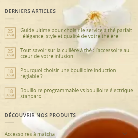
DERNIERS ARTICLES
Guide ultime pour choisir le service à thé parfait
25
Août
: élégance, style et qualité de votre théière
Aucun
commentaire
Tout savoir sur la cuillère à thé : l’accessoire au
25
sur
Guide
Août
cœur de votre infusion
ultime
pour
Aucun
choisir
commentaire
Pourquoi choisir une bouilloire induction
18
le
sur
service
Tout
Août
réglable ?
à
savoir
thé
sur
Aucun
parfait
la
commentaire
Bouilloire programmable vs bouilloire électrique
18
:
cuillère
sur
élégance,
à
Pourquoi
Août
standard
style
thé
choisir
et
:
une
Aucun
qualité
l’accessoire
bouilloire
commentaire
de
au
induction
sur
DÉCOUVRIR NOS PRODUITS
votre
cœur
réglable
Bouilloire
théière
de
?
programmable
votre
vs
infusion
bouilloire
électrique
Accessoires à matcha
standard