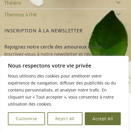
Théière
Thermos à thé
INSCRIPTION À LA NEWSLETTER
Rejoignez notre cercle des amoureux du thé !
Inscrivez-vous à notre newsletter et recevez en avant-
première nos conseils, astuces et sélections
Nous respectons votre vie privée
d’accessoires pour enrichir vos dégustations et
transformer chaque tasse en un moment unique.
Nous utilisons des cookies pour améliorer votre
expérience de navigation, diffuser des publicités ou du
contenu personnalisés, et analyser notre trafic. En
cliquant sur « Tout accepter », vous consentez à notre
Visa
Stripe
MasterCard
Apple
Google
utilisation des cookies.
Pay
Pay
À PROPOS
BLOG
CONTACT
FAQ
MENTIONS LÉGALES
CGV
Customise
Reject All
Accept All
Copyright 2026 ©
Accessories du thé