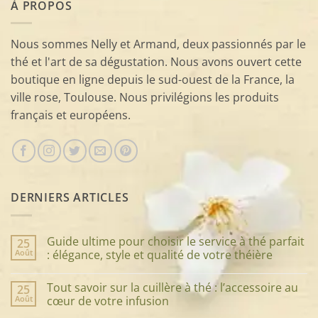
À PROPOS
Nous sommes Nelly et Armand, deux passionnés par le
thé et l'art de sa dégustation. Nous avons ouvert cette
boutique en ligne depuis le sud-ouest de la France, la
ville rose, Toulouse. Nous privilégions les produits
français et européens.
DERNIERS ARTICLES
Guide ultime pour choisir le service à thé parfait
25
Août
: élégance, style et qualité de votre théière
Aucun
commentaire
Tout savoir sur la cuillère à thé : l’accessoire au
25
sur
Guide
Août
cœur de votre infusion
ultime
pour
Aucun