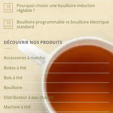
choisir
commentaire
Pourquoi choisir une bouilloire induction
18
le
sur
service
Tout
Août
réglable ?
à
savoir
thé
sur
Aucun
parfait
la
commentaire
Bouilloire programmable vs bouilloire électrique
18
:
cuillère
sur
élégance,
à
Pourquoi
Août
standard
style
thé
choisir
et
:
une
Aucun
qualité
l’accessoire
bouilloire
commentaire
de
au
induction
sur
DÉCOUVRIR NOS PRODUITS
votre
cœur
réglable
Bouilloire
théière
de
?
programmable
votre
vs
infusion
bouilloire
électrique
Accessoires à matcha
standard
Boites à thé
Bols à thé
Bouilloire
Distributeur à eau chaude
Machine à thé