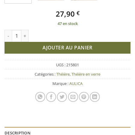
27,90
€
47 en stock
quantité de Théière en verre avec anse jaune 800ml
AJOUTER AU PANIER
UGS :
215801
Catégories :
Théière
,
Théière en verre
Marque :
AULICA
DESCRIPTION