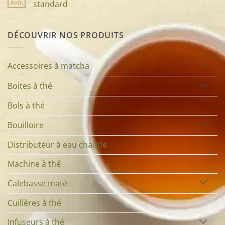
élégance,
à
Pourquoi
Août
standard
style
thé
choisir
et
:
une
Aucun
qualité
l’accessoire
bouilloire
commentaire
de
au
induction
sur
DÉCOUVRIR NOS PRODUITS
votre
cœur
réglable
Bouilloire
théière
de
?
programmable
votre
vs
infusion
bouilloire
électrique
Accessoires à matcha
standard
Boites à thé
Bols à thé
Bouilloire
Distributeur à eau chaude
Machine à thé
Calebasse maté
Cuillères à thé
Infuseurs à thé