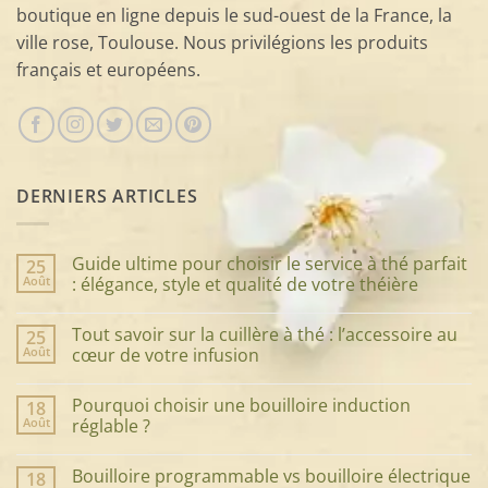
boutique en ligne depuis le sud-ouest de la France, la
ville rose, Toulouse. Nous privilégions les produits
français et européens.
DERNIERS ARTICLES
Guide ultime pour choisir le service à thé parfait
25
Août
: élégance, style et qualité de votre théière
Aucun
commentaire
Tout savoir sur la cuillère à thé : l’accessoire au
25
sur
Guide
Août
cœur de votre infusion
ultime
pour
Aucun
choisir
commentaire
Pourquoi choisir une bouilloire induction
18
le
sur
service
Tout
Août
réglable ?
à
savoir
thé
sur
Aucun
parfait
la
commentaire
Bouilloire programmable vs bouilloire électrique
18
:
cuillère
sur