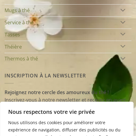
Mugs à thé
Service à thé
Tasses
Théière
Thermos à thé
INSCRIPTION À LA NEWSLETTER
Rejoignez notre cercle des amoureux du thé !
Inscrivez-vous à notre newsletter et recevez en avant-
première nos conseils, astuces et sélections
Nous respectons votre vie privée
d’accessoires pour enrichir vos dégustations et
transformer chaque tasse en un moment unique.
Nous utilisons des cookies pour améliorer votre
expérience de navigation, diffuser des publicités ou du